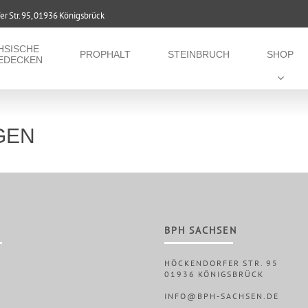
r Str. 95, 01936 Königsbrück
HSISCHE
PROPHALT
STEINBRUCH
SHOP
EDECKEN
GEN
BPH SACHSEN
HÖCKENDORFER STR. 95
01936 KÖNIGSBRÜCK
INFO@BPH-SACHSEN.DE