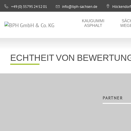
+49 (0) 35795 24 52 01
info@bph-sachsen.de
Höckendorfe
KAUGUMMI
ASPHALT
KAUGUMMI
SÄC
ASPHALT
WEG
SÄCHSISCHE
WEGEDECKEN
PROPHALT
ECHTHEIT VON BEWERTUN
STEINBRUCH
SHOP
UNTERNEHMEN
PARTNER
SERVICE
KONTAKT