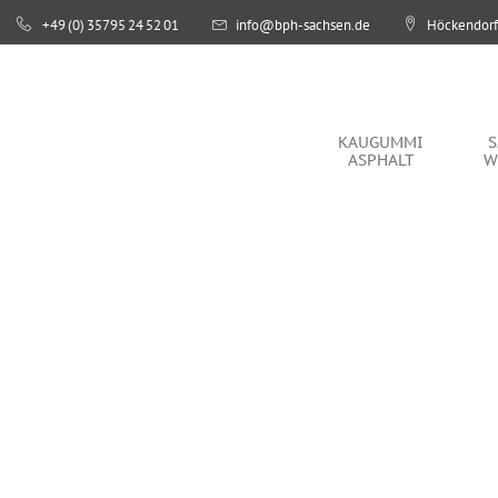
+49 (0) 35795 24 52 01
info@bph-sachsen.de
Höckendorfe
KAUGUMMI
ASPHALT
SÄCHSISCHE
WEGEDECKEN
KAUGUMMI
S
ASPHALT
W
PROPHALT
STEINBRUCH
SHOP
UNTERNEHMEN
SERVICE
KONTAKT