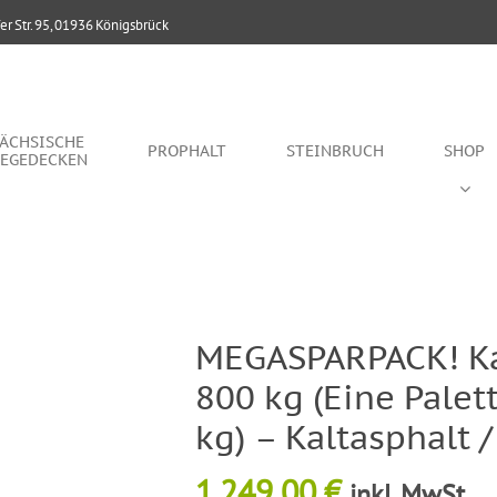
r Str. 95, 01936 Königsbrück
ÄCHSISCHE
PROPHALT
STEINBRUCH
SHOP
EGEDECKEN
MEGASPARPACK! K
800 kg (Eine Palet
kg) – Kaltasphalt 
1.249,00
€
inkl. MwSt.