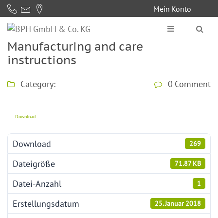
Mein Konto
KAUGUMMI
ASPHALT
Manufacturing and care
SÄCHSISCHE
WEGEDECKEN
instructions
PROPHALT
Category:
0 Comment
STEINBRUCH
Download
SHOP
Download
269
UNTERNEHMEN
Dateigröße
71.87 KB
Datei-Anzahl
1
SERVICE
Erstellungsdatum
25. Januar 2018
KONTAKT